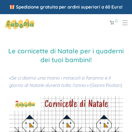
Spedizione gratuita per ordini superiori a 60 Euro!
0
Le cornicette di Natale per i quaderni
dei tuoi bambini!
«Se ci diamo una mano i miracoli si faranno e il
giorno di Natale durerà tutto l’anno.»
(Gianni Rodari)