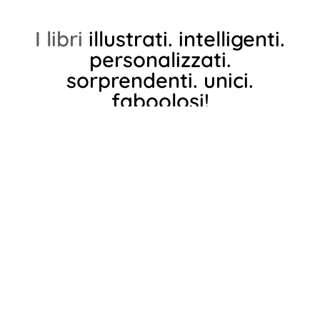
I libri
illustrati.
intelligenti.
personalizzati.
sorprendenti.
unici.
faboolosi!
Crea il
libro personalizzato
dei tuoi
bimbi, per stimolare il
pensiero
creativo
e immergervi in un
fabooloso
viaggio!