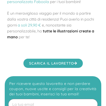
personalizzato Faboola
per i tuoi bambini!
È un meraviglioso viaggio per i
l mondo a partire
dalla vostra città di residenza! Puoi averlo in pochi
giorni
a soli 29,90 €
e, nonostante sia
personalizzabile, ha
tutte le illustrazioni create a
mano
per te!
SCARICA IL LAVORETTO
Per ricevere questo lavoretto e non perdere
coupon, nuove uscite e consigli per la creatività
dei tuoi bambini, inserisci la tua email!