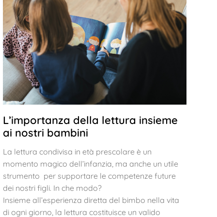
L’importanza della lettura insieme
ai nostri bambini
La lettura condivisa in età prescolare è un
momento magico dell’infanzia, ma anche un utile
strumento per supportare le competenze future
dei nostri figli. In che modo?
Insieme all’esperienza diretta del bimbo nella vita
di ogni giorno, la lettura costituisce un valido