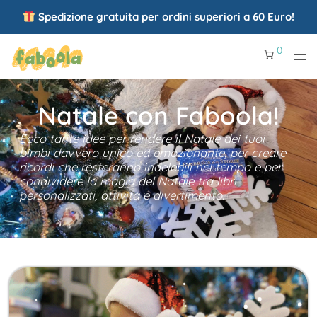
Spedizione gratuita per ordini superiori a 60 Euro!
0
Natale con Faboola!
Ecco tante idee per rendere il Natale dei tuoi
bimbi davvero unico ed emozionante, per creare
ricordi che resteranno indelebili nel tempo e per
condividere la magia del Natale tra libri
personalizzati, attività e divertimento.