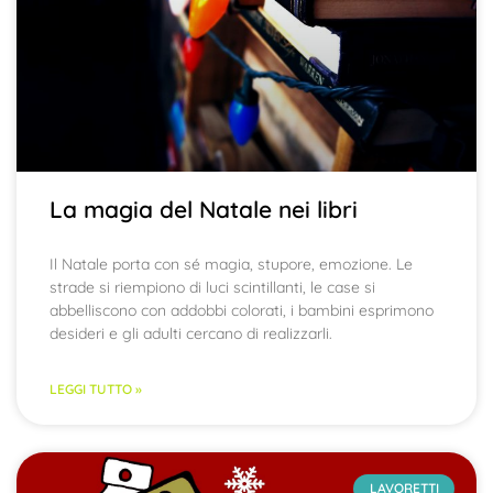
La magia del Natale nei libri
Il Natale porta con sé magia, stupore, emozione. Le
strade si riempiono di luci scintillanti, le case si
abbelliscono con addobbi colorati, i bambini esprimono
desideri e gli adulti cercano di realizzarli.
LEGGI TUTTO »
LAVORETTI