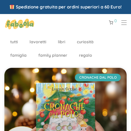
Spedizione gratuita per ordini superiori a 60 Euro!
0
tutti
lavoretti
libri
curiosità
famiglia
family planner
regalo
CRONACHE DAL POLO