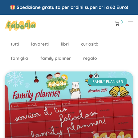
Spedizione gratuita per ordini superiori a 60 Euro!
0
tutti
lavoretti
libri
curiosità
famiglia
family planner
regalo
FAMILY PLANNER