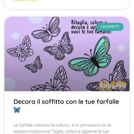
LAVORETTI
Decora il soffitto con le tue farfalle
Le farfalle colorano la natura… e in primavera se ne
vedono moltissime! Taglia, colora e appendi le tue