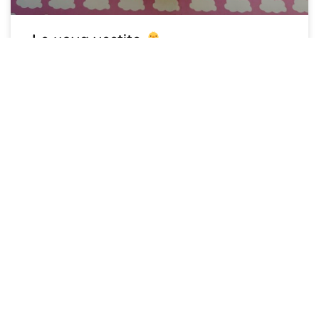
Le uova vestite
Le uova sono certamente uno dei simboli più noti della
Pasqua. Da quelle di cioccolato a quelle in oro,
passando per le semplici uova sode decorate, ognuno
può dare spazio alla propria fantasia. Taglia, colora e
vesti le tue uova con il lavoretto di Pasqua.
LEGGI TUTTO »
FAMILY PLANNER