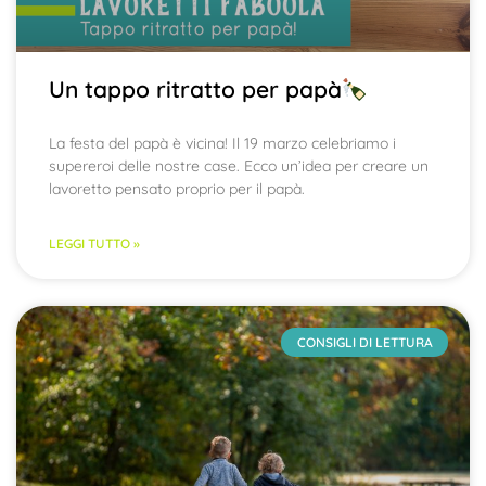
Un tappo ritratto per papà
La festa del papà è vicina! Il 19 marzo celebriamo i
supereroi delle nostre case. Ecco un’idea per creare un
lavoretto pensato proprio per il papà.
LEGGI TUTTO »
CONSIGLI DI LETTURA