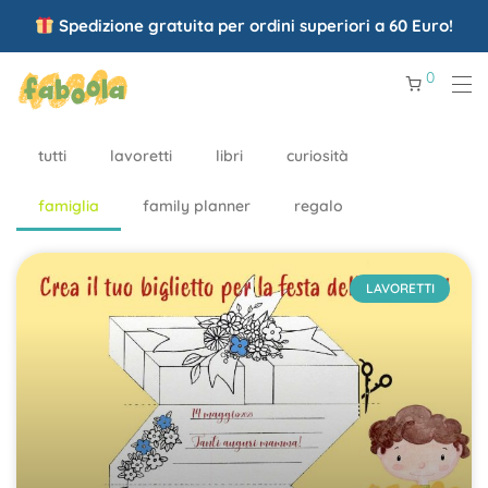
Spedizione gratuita per ordini superiori a 60 Euro!
0
tutti
lavoretti
libri
curiosità
famiglia
family planner
regalo
LAVORETTI