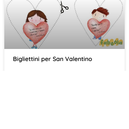
Bigliettini per San Valentino
La festa degli innamorati sta per arrivare! Ma cos’è
veramente l’amore? Secoli di letteratura, musica e arte
non sono riusciti a definire completamente questo
sentimento che è la vera forza del mondo. Dedica a chi
ami ciò che hai di più prezioso, il tuo tempo, perché «La
sola cosa che si possiede è l’amore che si dà» (Isabel
Allende).
LEGGI TUTTO »