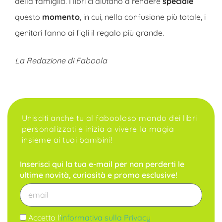
della famiglia. I libri ci aiutano a rendere
speciale
questo
momento
, in cui, nella confusione più totale, i
genitori fanno ai figli il regalo più grande.
La Redazione di Faboola
Unisciti anche tu al fabooloso mondo dei libri
personalizzati e inizia a vivere la magia
insieme ai tuoi bambini!
Inserisci qui la tua e-mail per non perderti le
ultime novità, curiosità e promo esclusive!
Accetto l'
informativa sulla Privacy