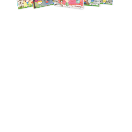
Crea il
libro personalizzato
dei tuoi
bimbi, per stimolare il
pensiero
creativo
e immergervi in un
fabooloso
viaggio!
SCOPRI LE COLLANE
ORDINA A
29,90
€
I libri Faboola promuovono
l'
apprendimento interdisciplinare
STEAM (Scienza, Tecnologia,
Ingegneria, Arti, Matematica)
per
appassionare i bambini
alla scoperta