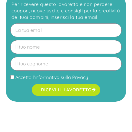
Per ricevere questo lavoretto e non perdere
coupon, nuove uscite e consigli per la creatività
dei tuoi bambini, inserisci la tua email!
Accetto l'
informativa sulla Privacy
RICEVI IL LAVORETTO