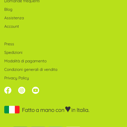
opzioni
Domande frequenti
possono
Blog
essere
Assistenza
scelte
Account
nella
pagina
Press
del
Spedizioni
prodotto
Modalità di pagamento
Condizioni generali di vendita
Privacy Policy