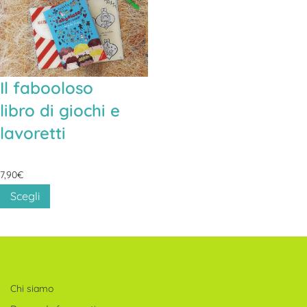
Il fabooloso
libro di giochi e
lavoretti
7,90
€
Questo
Scegli
prodotto
ha
più
varianti.
Chi siamo
Le