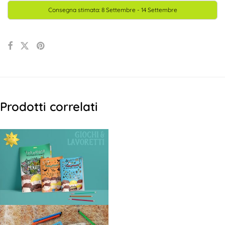
Consegna stimata: 8 Settembre - 14 Settembre
Le
parole
inventano
mondi
quantità
Prodotti correlati