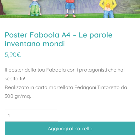
Poster Faboola A4 – Le parole
inventano mondi
5,90
€
Il poster della tua Faboola con i protagonisti che hai
scelto tu!
Realizzato in carta martellata Fedrigoni Tintoretto da
300 gr/mq.
Poster
Faboola
Aggiungi al carrello
A4
–