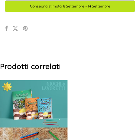
Consegna stimata: 8 Settembre - 14 Settembre
Le
parole
inventano
mondi
quantità
Prodotti correlati