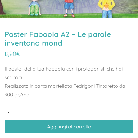
Poster Faboola A2 – Le parole
inventano mondi
8,90
€
Il poster della tua Faboola con i protagonisti che hai
scelto tu!
Realizzato in carta martellata Fedrigoni Tintoretto da
300 gr/mq.
Poster
Faboola
Aggiungi al carrello
A2
–