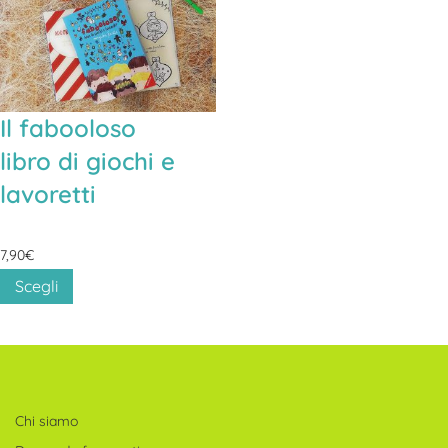
Il fabooloso
libro di giochi e
lavoretti
7,90
€
Questo
Scegli
prodotto
ha
più
varianti.
Chi siamo
Le