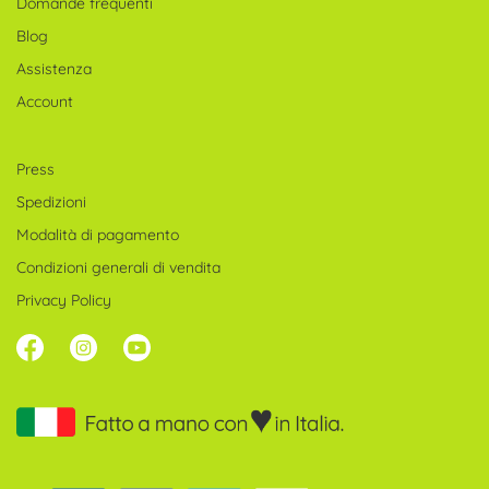
opzioni
Domande frequenti
possono
Blog
essere
Assistenza
scelte
Account
nella
pagina
Press
del
Spedizioni
prodotto
Modalità di pagamento
Condizioni generali di vendita
Privacy Policy