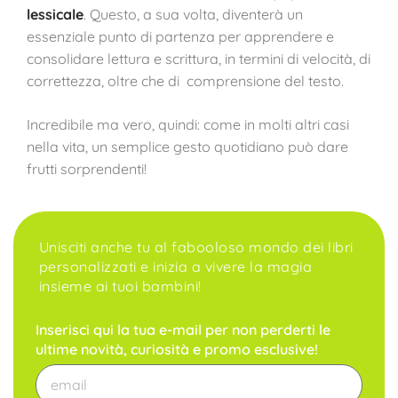
lessicale
. Questo, a sua volta, diventerà un
essenziale punto di partenza per apprendere e
consolidare lettura e scrittura, in termini di velocità, di
correttezza, oltre che di comprensione del testo.
Incredibile ma vero, quindi: come in molti altri casi
nella vita, un semplice gesto quotidiano può dare
frutti sorprendenti!
Unisciti anche tu al fabooloso mondo dei libri
personalizzati e inizia a vivere la magia
insieme ai tuoi bambini!
Inserisci qui la tua e-mail per non perderti le
ultime novità, curiosità e promo esclusive!