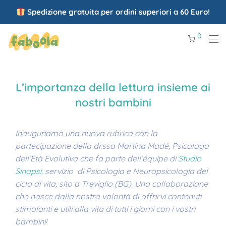
Spedizione gratuita per ordini superiori a 60 Euro!
0
L’importanza della lettura insieme ai
nostri bambini
Inauguriamo una nuova rubrica con la
partecipazione della dr.ssa Martina Madé, Psicologa
dell’Età Evolutiva che fa parte dell’équipe di
Studio
Sinapsi,
servizio di Psicologia e Neuropsicologia del
ciclo di vita, sito a Treviglio (BG). Una collaborazione
che nasce dalla nostra volontà di offrirvi contenuti
stimolanti e utili alla vita di tutti i giorni con i vostri
bambini!