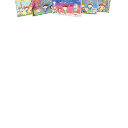
Crea il
libro personalizzato
dei tuoi
bimbi, per stimolare il
pensiero
creativo
e immergervi in un
fabooloso
viaggio!
SCOPRI LE COLLANE
ORDINA A
29,90
€
I libri Faboola promuovono
l'
apprendimento interdisciplinare
STEAM (Scienza, Tecnologia,
Ingegneria, Arti, Matematica)
per