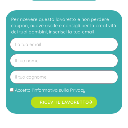
Per ricevere questo lavoretto e non perdere
coupon, nuove uscite e consigli per la creatività
dei tuoi bambini, inserisci la tua email!
Accetto l'
informativa sulla Privacy
RICEVI IL LAVORETTO