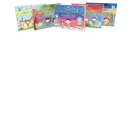
Crea il
libro personalizzato
dei tuoi
bimbi, per stimolare il
pensiero
creativo
e immergervi in un
fabooloso
viaggio!
SCOPRI LE COLLANE
ORDINA A
29,90
€
I libri Faboola promuovono
l'
apprendimento interdisciplinare