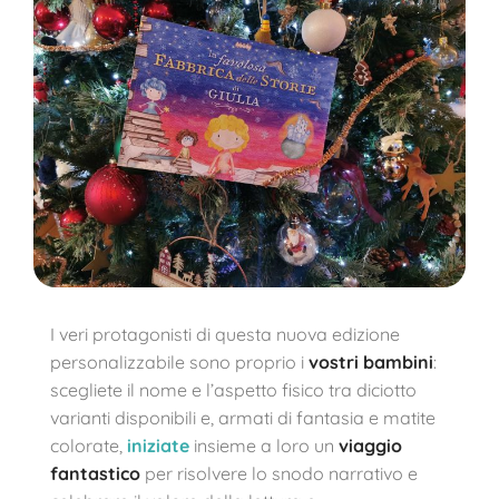
I veri protagonisti di questa nuova edizione
personalizzabile sono proprio i
vostri bambini
:
scegliete il nome e l’aspetto fisico tra diciotto
varianti disponibili e, armati di fantasia e matite
colorate,
iniziate
insieme a loro un
viaggio
fantastico
per risolvere lo snodo narrativo e