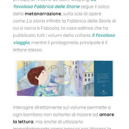
favolosa Fabbrica delle Storie
segue il solco
della
metanarrazione
, sulla scia di opere
come
La storia infinita:
la Fabbrica delle Storie di
cui si narra è Faboola, la casa editrice che ha
pubblicato tutti i
volumi della collana
Il favoloso
viaggio
, mentre il protagonista principale è il
lettore stesso.
Interagire direttamente sul volume permette a
ogni bambino non soltanto di iniziare ad
amare
la lettura
, ma anche di utilizzarla
immediatamente come innesco per liberare la