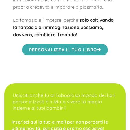
propria creatività e imparare a plasmarla.
La fantasia è il motore, perché
solo coltivando
la fantasia e l’immaginazione possiamo,
davvero, cambiare il mondo!
PERSONALIZZA IL TUO LIBRO
Unisciti anche tu al fabooloso mondo dei libri
personalizzati e inizia a vivere la magia
insieme ai tuoi bambini!
Inserisci qui la tua e-mail per non perderti le
ultime novità, curiosità e promo esclusive!