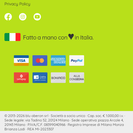
Privacy Policy
© 2013-2026 blu oberon srl · Società a socio unico · Cap. soc. € 1.000,00 i.v. ·
Sede legale: via Tadino 52, 20124 Milano · Sede operativa: piazza Arcole 4,
20143 Milano · P.IVA/C.F. 08399040966 · Registro Imprese di Milano Monza
Brianza Lodi · REA MI-2023307