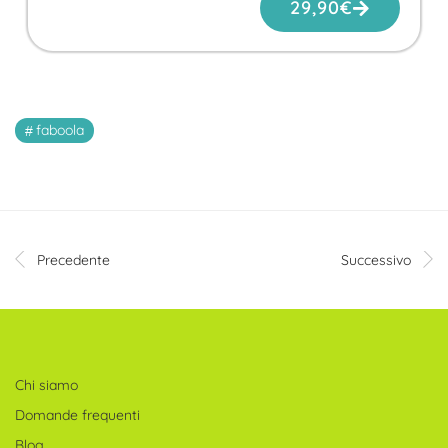
29,90
€
faboola
Precedente
Successivo
Chi siamo
Domande frequenti
Blog