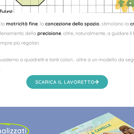
 la
motricità fine
, la
concezione dello spazio
, stimolano la
c
allenamento della
precisione
, oltre, naturalmente, a guidare i
empre più regolari.
quaderno a quadretti e tanti colori… oltre a un modello da segu
.
SCARICA IL LAVORETTO
alizzati