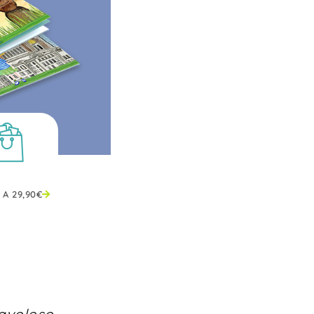
 A
29,90
€
favoloso