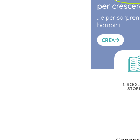
per crescere
…e per sorprend
bambini!
CREA
1. SCEGL
STOR
Conosci