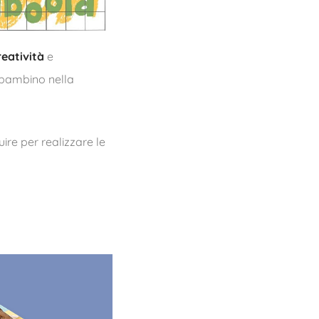
reatività
e
l bambino nella
ire per realizzare le