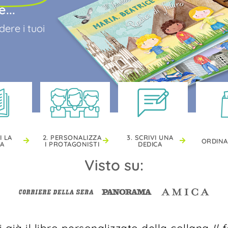
...
ere i tuoi
I LA
2. PERSONALIZZA
3. SCRIVI UNA
ORDINA
IA
I PROTAGONISTI
DEDICA
Visto su:
 già il libro personalizzato della collana
Il 