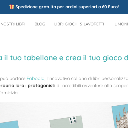
Spedizione gratuita per ordini superiori a 60 Euro!
I NOSTRI LIBRI
BLOG
LIBRI GIOCHI & LAVORETTI
IL MO
il tuo tabellone e crea il tuo gioco d
i può portare
Faboola
,
l’innovativa collana di libri personalizza
roprio loro i protagonisti
di incredibili avventure alla scop
’amicizia.