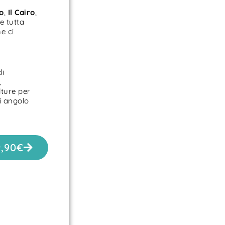
o
,
Il Cairo
,
re tutta
e ci
di
,
lture per
i angolo
9,90
€