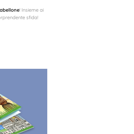
 tabellone
! Insieme ai
sorprendente sfida!