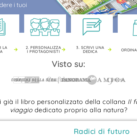
ere i tuoi
I LA
2. PERSONALIZZA
3. SCRIVI UNA
ORDINA
IA
I PROTAGONISTI
DEDICA
Visto su:
 già il libro personalizzato della collana
Il 
viaggio
dedicato proprio alla natura?
Radici di futuro