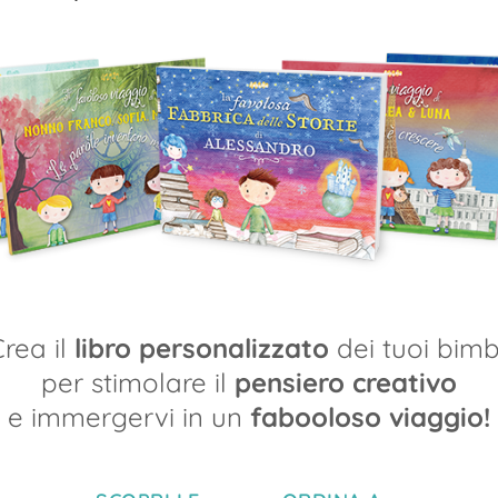
sorprendenti.
unici.
faboolosi!
I libri
rea il
libro personalizzato
dei tuoi bimb
per stimolare il
pensiero creativo
e immergervi in un
fabooloso viaggio!