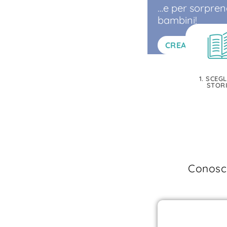
…e per sorprend
bambini!
CREA
1. SCEGL
STOR
Conosci