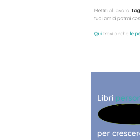
Mettiti al lavoro:
tag
tuoi amici potrai cos
Qui
trovi anche
le p
Libri
person
per crescere