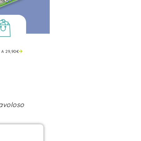
 A
29,90
€
favoloso