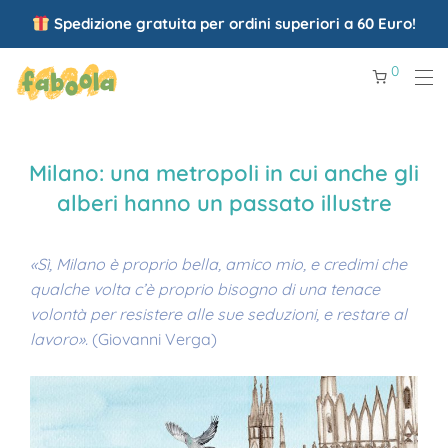
Spedizione gratuita per ordini superiori a 60 Euro!
0
Milano: una metropoli in cui anche gli
alberi hanno un passato illustre
«Sì, Milano è proprio bella, amico mio, e credimi che
qualche volta c’è proprio bisogno di una tenace
volontà per resistere alle sue seduzioni, e restare al
lavoro».
(Giovanni Verga)