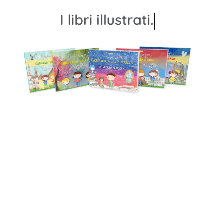
I libri
illustrati.
Crea il
libro personalizzato
dei tuoi
bimbi, per stimolare il
pensiero
creativo
e immergervi in un
fabooloso
viaggio!
SCOPRI LE COLLANE
ORDINA A
29,90
€