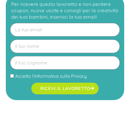
Per ricevere questo lavoretto e non perdere
coupon, nuove uscite e consigli per la creatività
dei tuoi bambini, inserisci la tua email!
Accetto l'
informativa sulla Privacy
RICEVI IL LAVORETTO