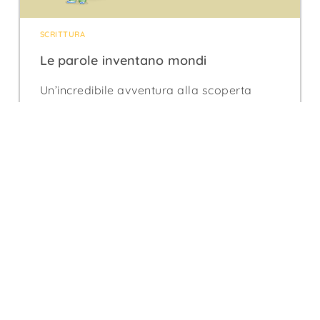
SCRITTURA
Le parole inventano mondi
Un’incredibile avventura alla scoperta
della
scrittura
, vissuta tra
Pechino
,
Istanbul
,
Rio de Janeiro
.
29,90
€