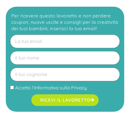
Per ricevere questo lavoretto e non perdere
coupon, nuove uscite e consigli per la creatività
dei tuoi bambini, inserisci la tua email!
Accetto l'
informativa sulla Privacy
RICEVI IL LAVORETTO