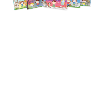
Crea il
libro personalizzato
dei tuoi
bimbi, per stimolare il
pensiero
creativo
e immergervi in un
fabooloso
viaggio!
SCOPRI LE COLLANE
ORDINA A
29,90
€
I libri Faboola promuovono
l'
apprendimento interdisciplinare
STEAM (Scienza, Tecnologia,
Ingegneria, Arti, Matematica)
per