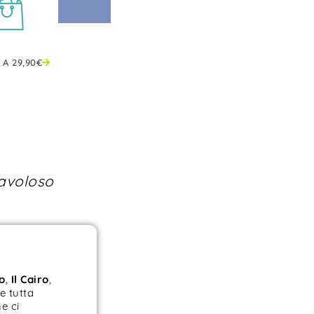
 A
29,90
€
favoloso
o
,
Il Cairo
,
re tutta
e ci