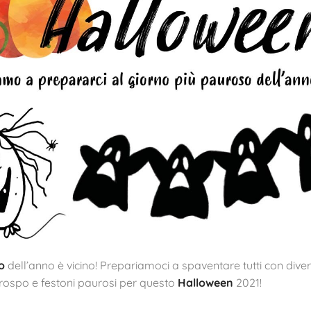
o
dell’anno è vicino! Prepariamoci a spaventare tutti con diver
 rospo e festoni paurosi per questo
Halloween
2021!