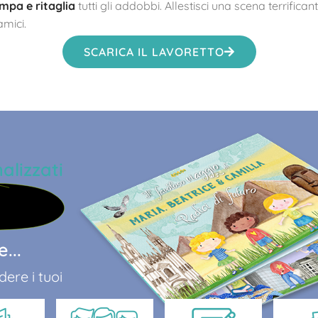
mpa e ritaglia
tutti gli addobbi. Allestisci una scena terrifican
amici.
SCARICA IL LAVORETTO
alizzati
...
ere i tuoi