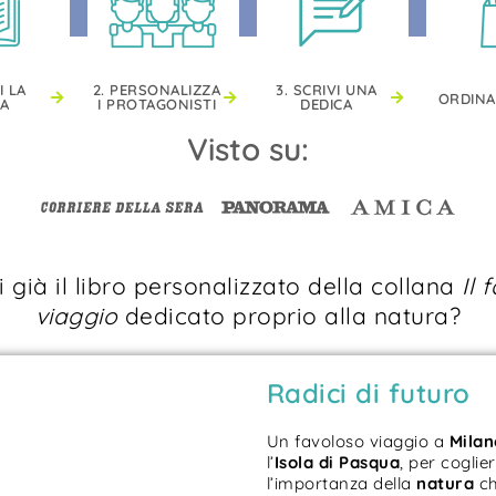
I LA
2. PERSONALIZZA
3. SCRIVI UNA
ORDINA
IA
I PROTAGONISTI
DEDICA
Visto su:
 già il libro personalizzato della collana
Il 
viaggio
dedicato proprio alla natura?
Radici di futuro
Un favoloso viaggio a
Milan
l’
Isola di
Pasqua
, per coglie
l’importanza della
natura
ch