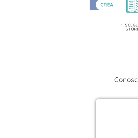
CREA
1. SCEGL
STOR
Conosci