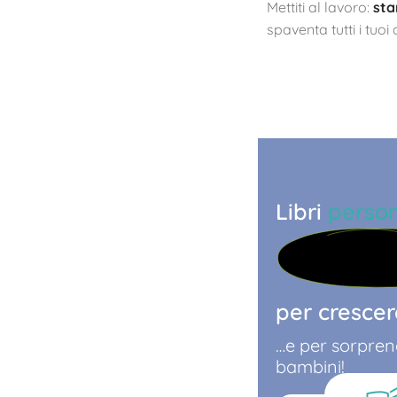
Mettiti al lavoro:
sta
spaventa tutti i tuoi 
Libri
person
per crescere
…e per sorprend
bambini!