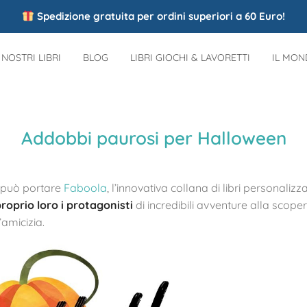
Spedizione gratuita per ordini superiori a 60 Euro!
I NOSTRI LIBRI
BLOG
LIBRI GIOCHI & LAVORETTI
IL MO
Addobbi paurosi per Halloween
i può portare
Faboola
,
l’innovativa collana di libri personalizza
roprio loro i protagonisti
di incredibili avventure alla scop
’amicizia.