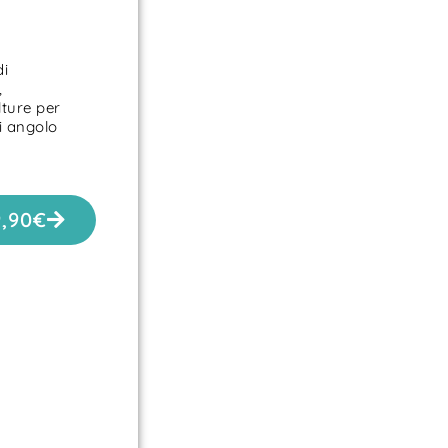
di
,
lture per
i angolo
9,90
€