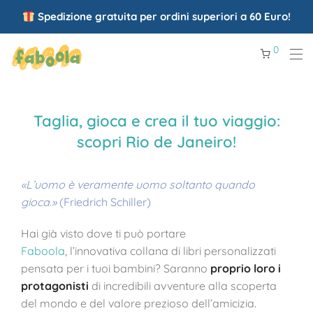
Spedizione gratuita per ordini superiori a 60 Euro!
0
Taglia, gioca e crea il tuo viaggio:
scopri Rio de Janeiro!
«L’uomo è veramente uomo soltanto quando
gioca.»
(Friedrich Schiller)
Hai già visto dove ti può portare
Faboola
,
l’innovativa collana di libri personalizzati
pensata per i tuoi bambini? Saranno
proprio loro i
protagonisti
di incredibili avventure alla scoperta
del mondo e del valore prezioso dell’amicizia.