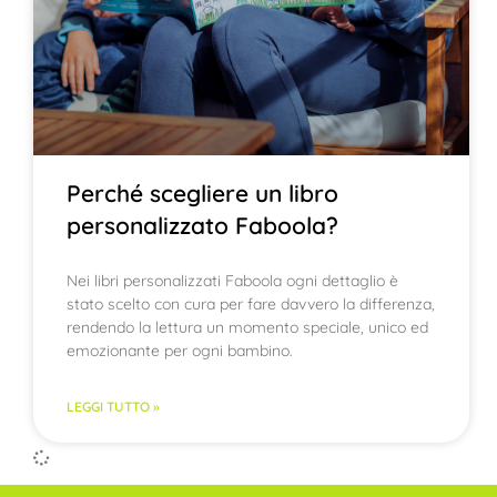
Perché scegliere un libro
personalizzato Faboola?
Nei libri personalizzati Faboola ogni dettaglio è
stato scelto con cura per fare davvero la differenza,
rendendo la lettura un momento speciale, unico ed
emozionante per ogni bambino.
LEGGI TUTTO »