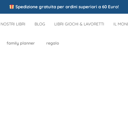
Spedizione gratuita per ordini superiori a 60 Euro!
I NOSTRI LIBRI
BLOG
LIBRI GIOCHI & LAVORETTI
IL MO
family planner
regalo