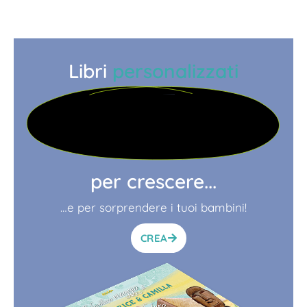
Libri
personalizzati
per crescere...
…e per sorprendere i tuoi bambini!
CREA