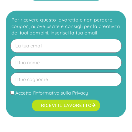
Per ricevere questo lavoretto e non perdere
coupon, nuove uscite e consigli per la creatività
dei tuoi bambini, inserisci la tua email!
Accetto l'
informativa sulla Privacy
RICEVI IL LAVORETTO