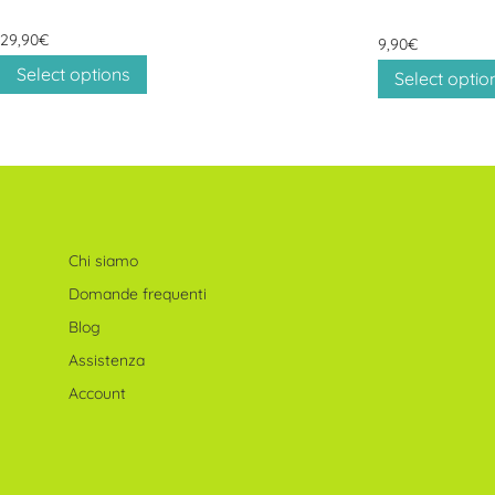
29,90
€
9,90
€
Select options
Select optio
Chi siamo
Domande frequenti
Blog
Assistenza
Account