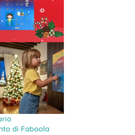
ario
nto di Faboola