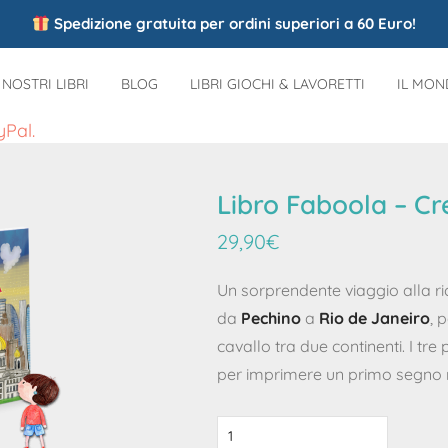
Spedizione gratuita per ordini superiori a 60 Euro!
I NOSTRI LIBRI
BLOG
LIBRI GIOCHI & LAVORETTI
IL MO
yPal.
Libro Faboola – Cr
29,90
€
Un sorprendente viaggio alla ric
da
Pechino
a
Rio de Janeiro
, 
cavallo tra due continenti. I tre
per imprimere un primo segno