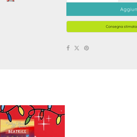
Aggiun
Consegna stimata: