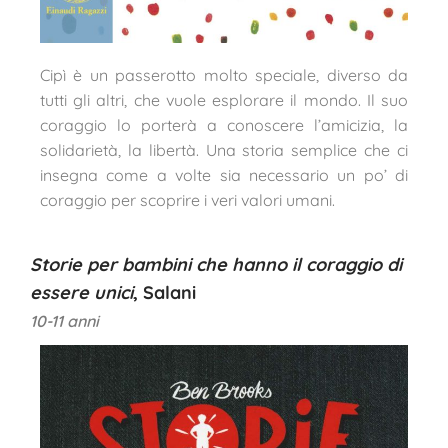
Cipì è un passerotto molto speciale, diverso da
tutti gli altri, che vuole esplorare il mondo. Il suo
coraggio lo porterà a conoscere l’amicizia, la
solidarietà, la libertà. Una storia semplice che ci
insegna come a volte sia necessario un po’ di
coraggio per scoprire i veri valori umani.
Storie per bambini che hanno il coraggio di
essere unici
, Salani
10-11 anni