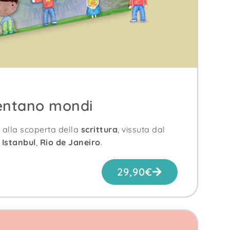
ventano mondi
a alla scoperta della
scrittura
, vissuta dal
,
Istanbul
,
Rio de Janeiro
.
29,90
€