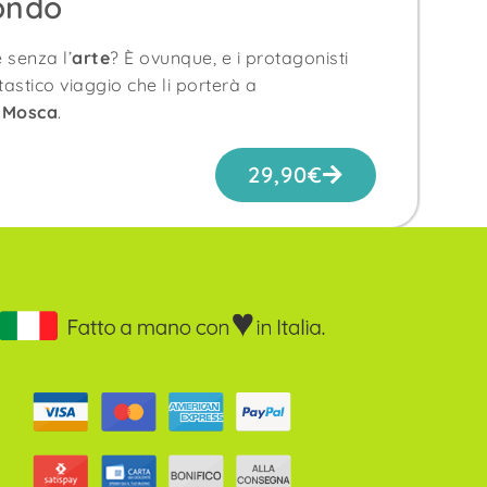
ondo
 senza l’
arte
? È ovunque, e i protagonisti
tastico viaggio che li porterà a
e
Mosca
.
29,90
€