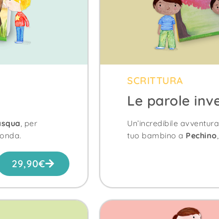
SCRITTURA
Le parole in
asqua
, per
Un’incredibile avventur
conda.
tuo bambino a
Pechino
29,90
€