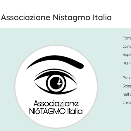
Associazione Nistagmo Italia
Fami
con
espe
oppo
Pre
Scie
nell
crea