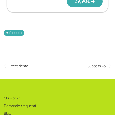
29,90
€
faboola
Precedente
Successivo
Chi siamo
Domande frequenti
Blog