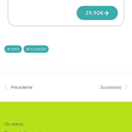
29,90
€
città
curiosità
Precedente
Successivo
Chi siamo